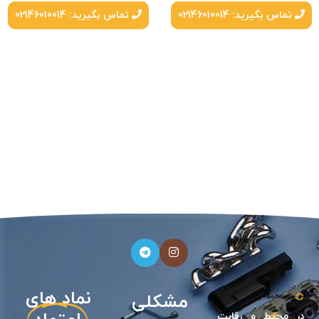
تماس بگیرید: 02146010014
تماس بگیرید: 02146010014
نیازی
نماد های
مشکلی
در محيط و رقابت