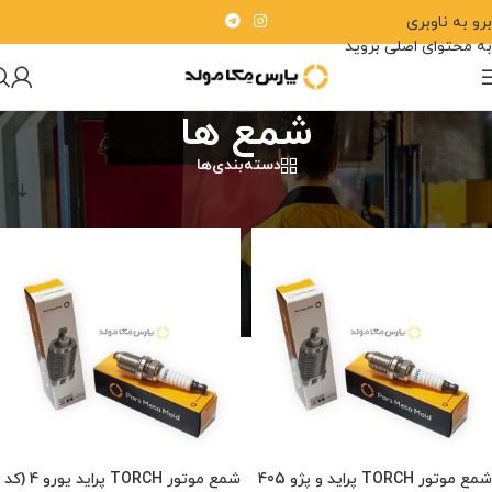
برو به ناوبری
به محتوای اصلی بروید
شمع ها
دسته‌بندی‌ها
خانه
/
شمع ها
شمع موتور TORCH پراید و پژو 405
شمع موتور TORCH پراید یورو 4 (کد