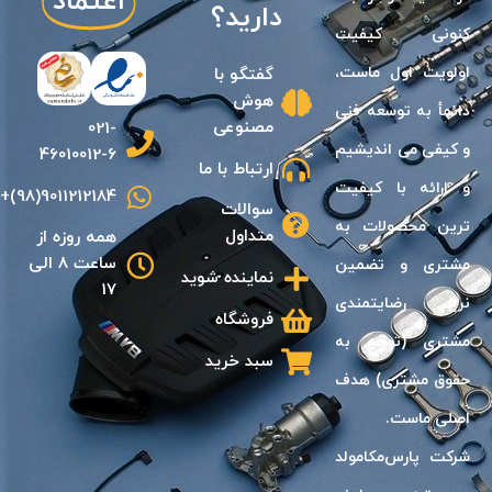
اعتماد
دارید؟
كنونى كيفيت
اولويت اول ماست،
گفتگو با
هوش
دائمأ به توسعه فنى
مصنوعی
021-
و كيفی مى انديشیم
46010012-6
ارتباط با ما
و ارائه با كيفيت
9011212184(98)+
سوالات
ترين محصولات به
متداول
همه روزه از
ساعت 8 الی
مشترى و تضمين
نماینده شوید
17
نرخ رضايتمندى
فروشگاه
مشترى (توجه به
سبد خرید
حقوق مشترى) هدف
اصلى ماست.
شرکت پارس‌مکامولد