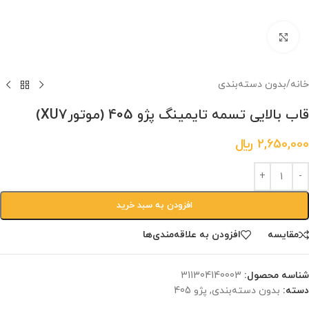
برای بزرگنمایی کلیک کنید.
خانه
/
بدون دسته‌بندی
قاب بالایی تسمه تایمینگ پژو 405 (موتورXU7)
2,650,000
﷼
افزودن به سبد خرید
مقایسه
افزودن به علاقه‌مندی‌ها
شناسه محصول:
‎311304140003
دسته:
بدون دسته‌بندی
,
پژو 405