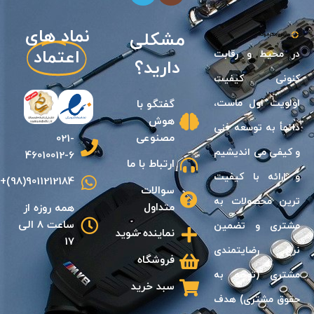
نیازی
نماد های
مشکلی
اعتماد
در محيط و رقابت
دارید؟
كنونى كيفيت
اولويت اول ماست،
گفتگو با
هوش
دائمأ به توسعه فنى
مصنوعی
021-
و كيفی مى انديشیم
46010012-6
ارتباط با ما
و ارائه با كيفيت
9011212184(98)+
سوالات
ترين محصولات به
متداول
همه روزه از
ساعت 8 الی
مشترى و تضمين
نماینده شوید
17
نرخ رضايتمندى
فروشگاه
مشترى (توجه به
سبد خرید
حقوق مشترى) هدف