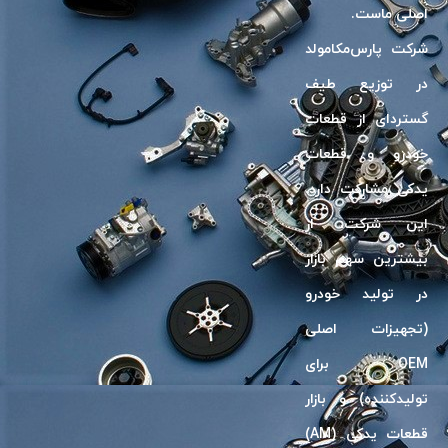
اصلى ماست.
شرکت پارس‌مکامولد
در توزیع طیف
گسترد‌ای از قطعات
خودرو و قطعات
یدکی مشارکت دارد.
این شرکت، از
بیشترین سهم بازار
در تولید خودرو
(تجهیزات اصلی
OEM برای
تولیدکننده) و بازار
قطعات یدکی (AM)