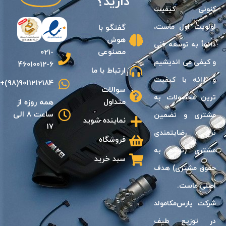
دارید؟
كنونى كيفيت
اولويت اول ماست،
گفتگو با
هوش
دائمأ به توسعه فنى
مصنوعی
021-
و كيفی مى انديشیم
46010012-6
ارتباط با ما
و ارائه با كيفيت
9011212184(98)+
سوالات
ترين محصولات به
متداول
همه روزه از
ساعت 8 الی
مشترى و تضمين
نماینده شوید
17
نرخ رضايتمندى
فروشگاه
مشترى (توجه به
سبد خرید
حقوق مشترى) هدف
اصلى ماست.
شرکت پارس‌مکامولد
در توزیع طیف