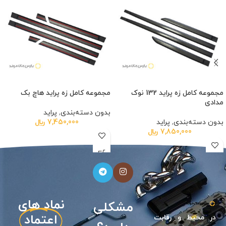
مجموعه کامل زه پراید 132 نوک
مجموعه کامل زه پراید هاچ بک
مدادی
بدون دسته‌بندی
,
پراید
بدون دسته‌بندی
,
پراید
7,450,000
﷼
7,850,000
﷼
نیازی
نماد های
مشکلی
اعتماد
در محيط و رقابت