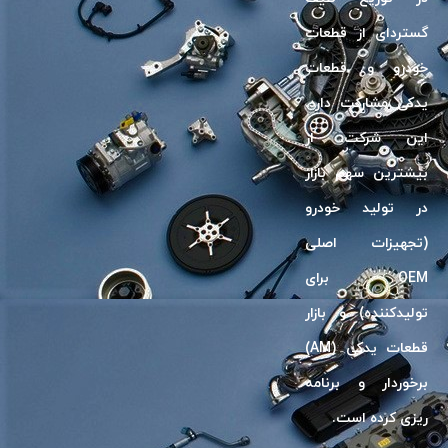
گسترد‌ای از قطعات
خودرو و قطعات
یدکی مشارکت دارد.
این شرکت، از
بیشترین سهم بازار
در تولید خودرو
(تجهیزات اصلی
OEM برای
تولیدکننده) و بازار
قطعات یدکی (AM)
برخوردار و برنامه
ریزی کرده است.