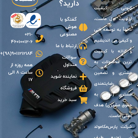
دارید؟
كنونى كيفيت
اولويت اول ماست،
گفتگو با
هوش
دائمأ به توسعه فنى
مصنوعی
021-
و كيفی مى انديشیم
46010012-6
ارتباط با ما
و ارائه با كيفيت
9011212184(98)+
سوالات
ترين محصولات به
متداول
همه روزه از
ساعت 8 الی
مشترى و تضمين
نماینده شوید
17
نرخ رضايتمندى
فروشگاه
مشترى (توجه به
سبد خرید
حقوق مشترى) هدف
اصلى ماست.
شرکت پارس‌مکامولد
در توزیع طیف