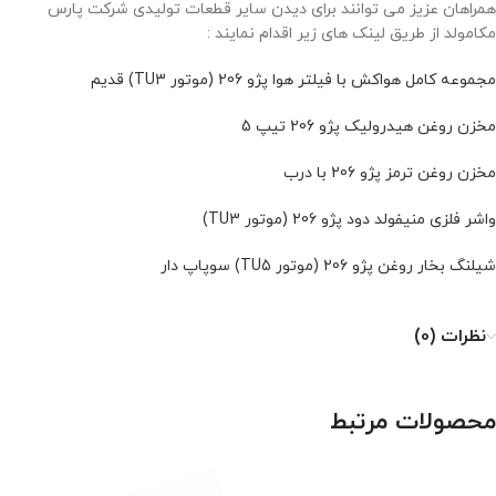
همراهان عزیز می توانند برای دیدن سایر قطعات تولیدی شرکت پارس
مکامولد از طریق لینک های زیر اقدام نمایند :
مجموعه کامل هواکش با فیلتر هوا پژو 206 (موتور TU3) قدیم
مخزن روغن هیدرولیک پژو 206 تیپ 5
مخزن روغن ترمز پژو 206 با درب
واشر فلزی منیفولد دود پژو 206 (موتور TU3)
شیلنگ بخار روغن پژو 206 (موتور TU5) سوپاپ دار
نظرات (0)
محصولات مرتبط