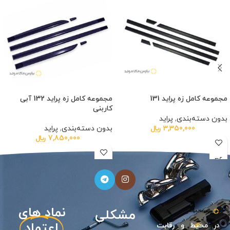
مجموعه کامل زه پراید 131
مجموعه کامل زه پراید 132 آبی
کاربنی
بدون دسته‌بندی
,
پراید
3,350,000
﷼
بدون دسته‌بندی
,
پراید
7,850,000
﷼
نیازی
نماد های
مشکلی
اعتماد
در محيط و رقابت