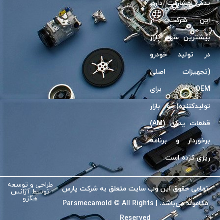
یدکی مشارکت دارد.
این شرکت، از
بیشترین سهم بازار
در تولید خودرو
(تجهیزات اصلی
OEM برای
تولیدکننده) و بازار
قطعات یدکی (AM)
برخوردار و برنامه
ریزی کرده است.
طراحی و توسعه
تمامی حقوق این وب سایت متعلق به شرکت پارس
توسط
آژانس
هگزو
مکامولد می‌باشد. | Parsmecamold © All Rights
Reserved