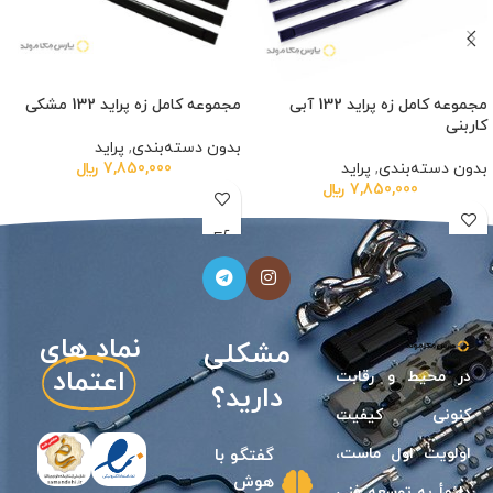
مجموعه کامل زه پراید 132 آبی
مجموعه کامل زه پراید 132 مشکی
کاربنی
بدون دسته‌بندی
,
پراید
بدون دسته‌بندی
,
پراید
7,850,000
﷼
7,850,000
﷼
نیازی
نماد های
مشکلی
اعتماد
در محيط و رقابت
دارید؟
كنونى كيفيت
اولويت اول ماست،
گفتگو با
هوش
دائمأ به توسعه فنى