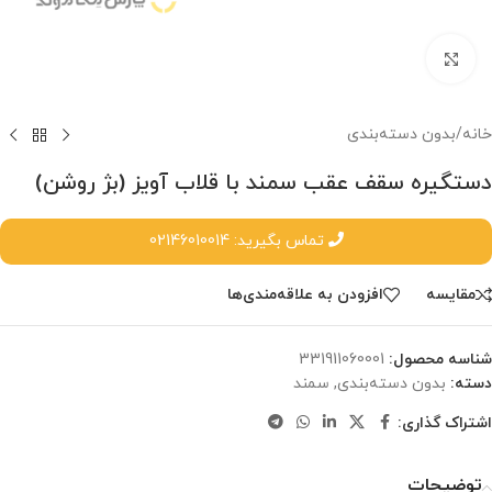
برای بزرگنمایی کلیک کنید.
خانه
/
بدون دسته‌بندی
دستگیره سقف عقب سمند با قلاب آویز (بژ روشن)
تماس بگیرید: 02146010014
مقایسه
افزودن به علاقه‌مندی‌ها
شناسه محصول:
‎331911060001
دسته:
بدون دسته‌بندی
,
سمند
اشتراک گذاری:
توضیحات