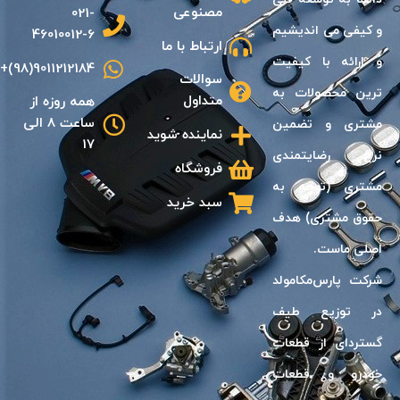
مصنوعی
021-
و كيفی مى انديشیم
46010012-6
ارتباط با ما
و ارائه با كيفيت
9011212184(98)+
سوالات
ترين محصولات به
متداول
همه روزه از
ساعت 8 الی
مشترى و تضمين
نماینده شوید
17
نرخ رضايتمندى
فروشگاه
مشترى (توجه به
سبد خرید
حقوق مشترى) هدف
اصلى ماست.
شرکت پارس‌مکامولد
در توزیع طیف
گسترد‌ای از قطعات
خودرو و قطعات