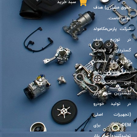
سبد خرید
حقوق مشترى) هدف
اصلى ماست.
شرکت پارس‌مکامولد
در توزیع طیف
گسترد‌ای از قطعات
خودرو و قطعات
یدکی مشارکت دارد.
این شرکت، از
بیشترین سهم بازار
در تولید خودرو
(تجهیزات اصلی
OEM برای
تولیدکننده) و بازار