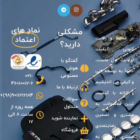
نیازی
نماد های
مشکلی
اعتماد
در محيط و رقابت
دارید؟
كنونى كيفيت
اولويت اول ماست،
گفتگو با
هوش
دائمأ به توسعه فنى
مصنوعی
021-
و كيفی مى انديشیم
46010012-6
ارتباط با ما
و ارائه با كيفيت
9011212184(98)+
سوالات
ترين محصولات به
متداول
همه روزه از
ساعت 8 الی
مشترى و تضمين
نماینده شوید
17
نرخ رضايتمندى
فروشگاه
مشترى (توجه به