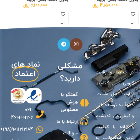
4,150,000
﷼
6,100,000
﷼
نیازی
نماد های
مشکلی
اعتماد
در محيط و رقابت
دارید؟
كنونى كيفيت
اولويت اول ماست،
گفتگو با
هوش
دائمأ به توسعه فنى
مصنوعی
021-
و كيفی مى انديشیم
46010012-6
ارتباط با ما
و ارائه با كيفيت
9011212184(98)+
سوالات
ترين محصولات به