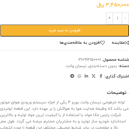
3,450,000
﷼
افزودن به سبد خرید
مقایسه
افزودن به علاقه‌مندی‌ها
شناسه محصول:
‎310912150001
دسته:
بدون دسته‌بندی
,
نیسان وانت
اشتراک گذاری:
توضیحات
لوله خرطومی نیسان وانت یورو 4 یکی از اجزاء سیستم ورودی هوای موتور
می باشد که وظیفه هدایت هوا به هواکش را بر عهده دارد. این قطعه تولیدی
شرکت پارس مکا مولد با استفاده از با کیفیت ترین مواد اولیه و بالاترین
استاندارد خودرو ساز تولید و به مشتریان محترم عرضه می گردد. طول عمر
بالا و مقاومت در برابر شرایط محیطی مختلف این قطعه را مورد انتخاب