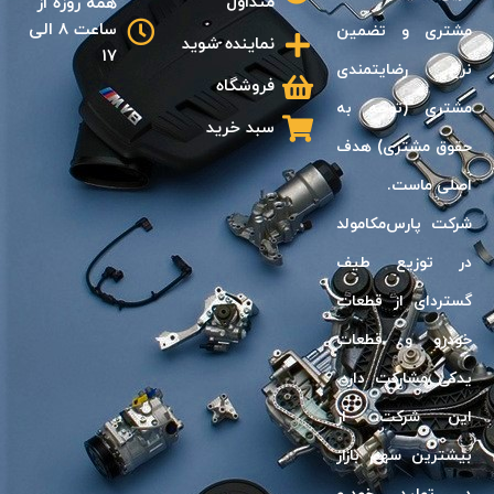
متداول
همه روزه از
ساعت 8 الی
مشترى و تضمين
نماینده شوید
17
نرخ رضايتمندى
فروشگاه
مشترى (توجه به
سبد خرید
حقوق مشترى) هدف
اصلى ماست.
شرکت پارس‌مکامولد
در توزیع طیف
گسترد‌ای از قطعات
خودرو و قطعات
یدکی مشارکت دارد.
این شرکت، از
بیشترین سهم بازار