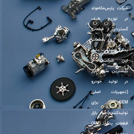
شرکت پارس‌مکامولد
در توزیع طیف
گسترد‌ای از قطعات
خودرو و قطعات
یدکی مشارکت دارد.
این شرکت، از
بیشترین سهم بازار
در تولید خودرو
(تجهیزات اصلی
OEM برای
تولیدکننده) و بازار
قطعات یدکی (AM)
برخوردار و برنامه