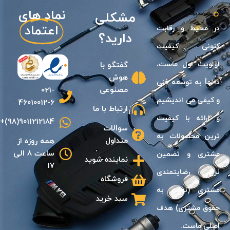
نیازی
نماد های
مشکلی
اعتماد
در محيط و رقابت
دارید؟
كنونى كيفيت
اولويت اول ماست،
گفتگو با
هوش
دائمأ به توسعه فنى
مصنوعی
021-
و كيفی مى انديشیم
46010012-6
ارتباط با ما
و ارائه با كيفيت
9011212184(98)+
سوالات
ترين محصولات به
متداول
همه روزه از
ساعت 8 الی
مشترى و تضمين
نماینده شوید
17
نرخ رضايتمندى
فروشگاه
مشترى (توجه به
سبد خرید
حقوق مشترى) هدف
اصلى ماست.