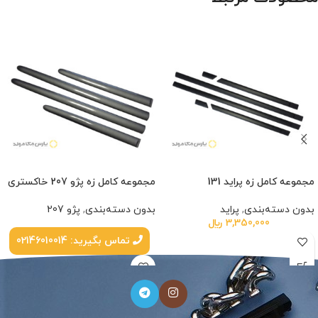
مجموعه کامل زه پراید 131
مجموعه کامل زه پژو 207 خاکستری
بدون دسته‌بندی
,
پراید
بدون دسته‌بندی
,
پژو 207
3,350,000
﷼
تماس بگیرید: 02146010014