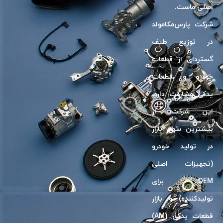
اصلى ماست.
شرکت پارس‌مکامولد
در توزیع طیف
گسترد‌ای از قطعات
خودرو و قطعات
یدکی مشارکت دارد.
این شرکت، از
بیشترین سهم بازار
در تولید خودرو
(تجهیزات اصلی
OEM برای
تولیدکننده) و بازار
قطعات یدکی (AM)