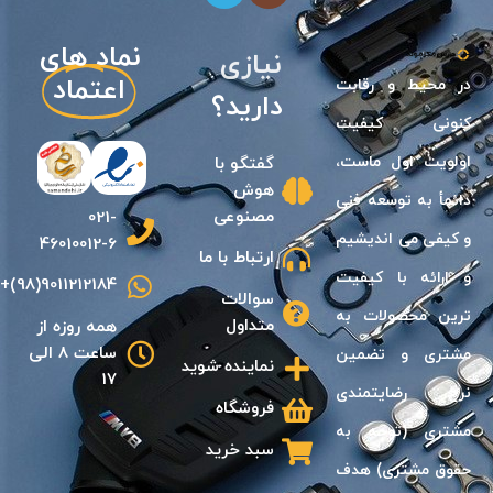
نماد های
نیازی
اعتماد
در محيط و رقابت
دارید؟
كنونى كيفيت
اولويت اول ماست،
گفتگو با
هوش
دائمأ به توسعه فنى
مصنوعی
021-
و كيفی مى انديشیم
46010012-6
ارتباط با ما
و ارائه با كيفيت
9011212184(98)+
سوالات
ترين محصولات به
متداول
همه روزه از
ساعت 8 الی
مشترى و تضمين
نماینده شوید
17
نرخ رضايتمندى
فروشگاه
مشترى (توجه به
سبد خرید
حقوق مشترى) هدف