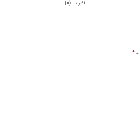
نظرات (0)
*
ند