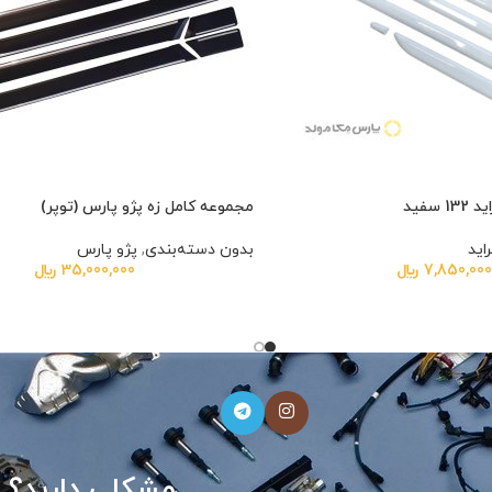
سفید
مجموعه کامل زه پژو پارس (توپر)
راید
بدون دسته‌بندی
,
پژو پارس
7,850,00
﷼
35,000,000
﷼
دارید؟