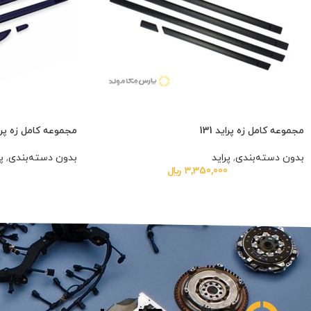
مجموعه کامل زه پراید 131
مجموعه کامل زه پراید 132 آبی ک
بدون دسته‌بندی
,
پراید
بدون دسته‌بندی
,
پ
3,350,000
﷼
0