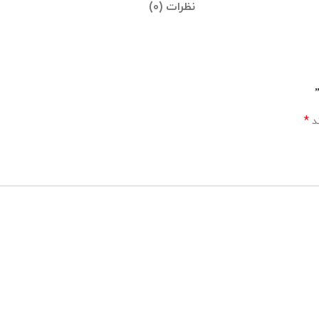
نظرات (0)
*
ند