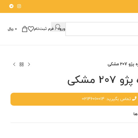
ورود / فرم ثبت‌نام
0
﷼
20 مشکی
2 مشکی
تماس بگیرید: 02146010014
ها