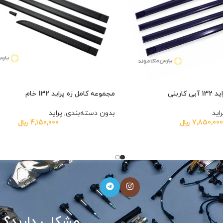
اربنی
مجموعه کامل زه پراید 132 خام
راید
بدون دسته‌بندی
,
پراید
7,850,00
﷼
4,150,000
﷼
دارید؟