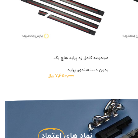
مجموعه کامل زه پراید هاچ بک
مجموعه
بدون دسته‌بندی
,
پراید
بدون
7,450,000
﷼
نماد های
اعتماد