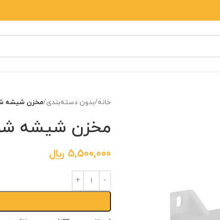
خانه
/
بدون دسته‌بندی
/
مخزن شیشه شور
مخزن شیشه شور 
5,500,000
﷼