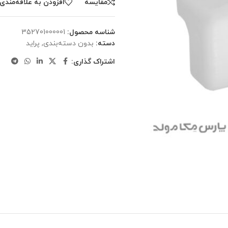
مقایسه
افزودن به علاقه‌مندی‌
شناسه محصول:
‎352701000001
دسته:
بدون دسته‌بندی
,
پراید
اشتراک گذاری: