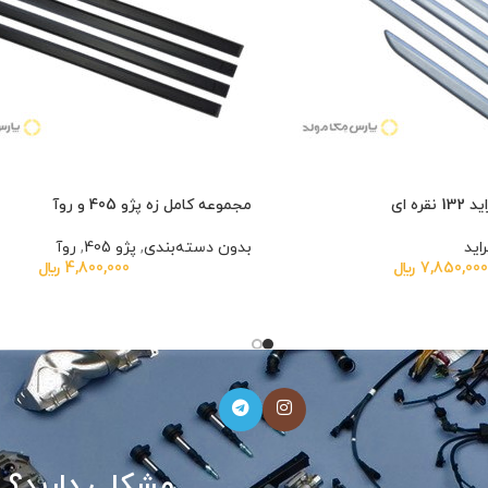
ره ای
مجموعه کامل زه پژو 405 و روآ
راید
بدون دسته‌بندی
,
پژو 405
,
روآ
7,850,00
﷼
4,800,000
﷼
مشکلی
دارید؟