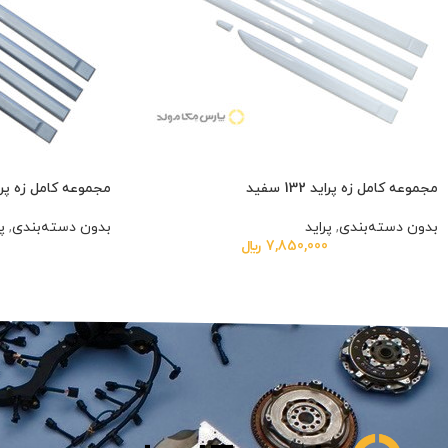
مجموعه کامل زه پراید 132 سفید
مجموعه کامل زه پراید 132 نق
بدون دسته‌بندی
,
پراید
بدون دسته‌بندی
,
پ
7,850,000
﷼
0