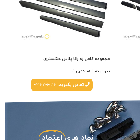
مجموعه کامل زه رانا پلاس خاکستری
مجمو
بدون دسته‌بندی
,
رانا
بدون
تماس بگیرید: 02146010014
نماد های
اعتماد