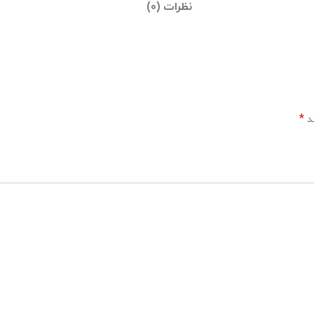
نظرات (0)
*
ند