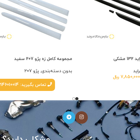
مشکی
مجموعه کامل زه پژو 207 سفید
راید
بدون دسته‌بندی
,
پژو 207
7,850,00
﷼
تماس بگیرید: 02146010014
دارید؟