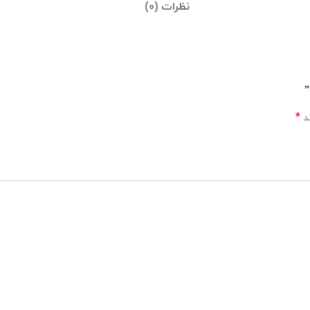
نظرات (0)
*
ند