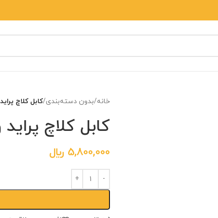
خانه
/
بدون دسته‌بندی
/
کابل کلاچ پراید و
کابل کلاچ پراید وز
5,800,000
﷼