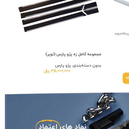
مجموعه کامل زه پژو پارس (توپر)
مجمو
بدون دسته‌بندی
,
پژو پارس
بدون
35,000,000
﷼
نماد های
اعتماد