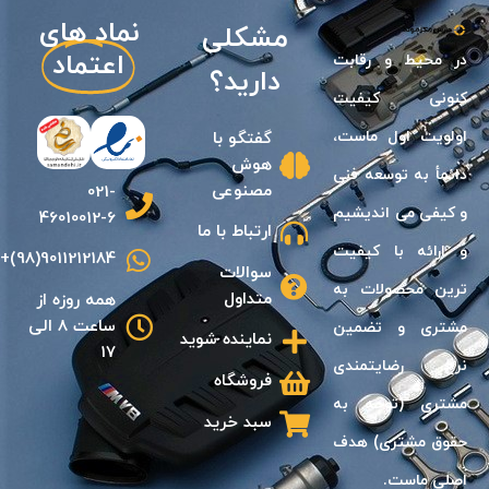
نماد های
نیازی
اعتماد
مشکلی
در محيط و رقابت
دارید؟
كنونى كيفيت
اولويت اول ماست،
گفتگو با
هوش
دائمأ به توسعه فنى
مصنوعی
021-
و كيفی مى انديشیم
46010012-6
ارتباط با ما
و ارائه با كيفيت
9011212184(98)+
سوالات
ترين محصولات به
متداول
همه روزه از
ساعت 8 الی
مشترى و تضمين
نماینده شوید
17
نرخ رضايتمندى
فروشگاه
مشترى (توجه به
سبد خرید
حقوق مشترى) هدف
اصلى ماست.