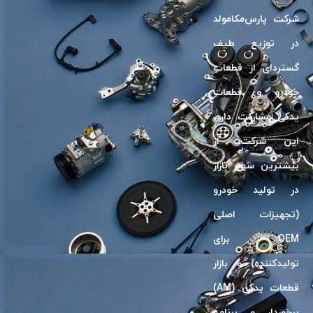
شرکت پارس‌مکامولد
در توزیع طیف
گسترد‌ای از قطعات
خودرو و قطعات
یدکی مشارکت دارد.
این شرکت، از
بیشترین سهم بازار
در تولید خودرو
(تجهیزات اصلی
OEM برای
تولیدکننده) و بازار
قطعات یدکی (AM)
برخوردار و برنامه